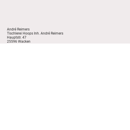
André Reimers
Tischlerei Hoops Inh. André Reimers
Hauptstr. 47
25596 Wacken
Deutschland
Tel.: +4948272164
E-Mail: info@tischlerei-hoops.de
Umsatzsteuer-Identifikationsnummer: DE277158260
Verantwortliche/r i.S.d. § 18 Abs. 2 MStV:
André Reimers
Wir sind zur Teilnahme an einem Streitbeilegungsverfahren vor einer
Verbraucherschlichtungsstelle weder verpflichtet noch bereit.
Aufsichtsbehörde:
Handwerkskammer Lübeck
Breite Straße 10/12
23552 Lübeck
Telefon: 0451 – 1506-0
Telefax: 0451 – 1506-180