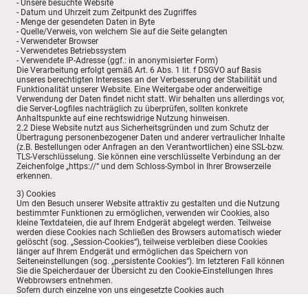
- Unsere besuchte Website
- Datum und Uhrzeit zum Zeitpunkt des Zugriffes
- Menge der gesendeten Daten in Byte
- Quelle/Verweis, von welchem Sie auf die Seite gelangten
- Verwendeter Browser
- Verwendetes Betriebssystem
- Verwendete IP-Adresse (ggf.: in anonymisierter Form)
Die Verarbeitung erfolgt gemäß Art. 6 Abs. 1 lit. f DSGVO auf Basis
unseres berechtigten Interesses an der Verbesserung der Stabilität und
Funktionalität unserer Website. Eine Weitergabe oder anderweitige
Verwendung der Daten findet nicht statt. Wir behalten uns allerdings vor,
die Server-Logfiles nachträglich zu überprüfen, sollten konkrete
Anhaltspunkte auf eine rechtswidrige Nutzung hinweisen.
2.2 Diese Website nutzt aus Sicherheitsgründen und zum Schutz der
Übertragung personenbezogener Daten und anderer vertraulicher Inhalte
(z.B. Bestellungen oder Anfragen an den Verantwortlichen) eine SSL-bzw.
TLS-Verschlüsselung. Sie können eine verschlüsselte Verbindung an der
Zeichenfolge „https://“ und dem Schloss-Symbol in Ihrer Browserzeile
erkennen.
3) Cookies
Um den Besuch unserer Website attraktiv zu gestalten und die Nutzung
bestimmter Funktionen zu ermöglichen, verwenden wir Cookies, also
kleine Textdateien, die auf Ihrem Endgerät abgelegt werden. Teilweise
werden diese Cookies nach Schließen des Browsers automatisch wieder
gelöscht (sog. „Session-Cookies“), teilweise verbleiben diese Cookies
länger auf Ihrem Endgerät und ermöglichen das Speichern von
Seiteneinstellungen (sog. „persistente Cookies“). Im letzteren Fall können
Sie die Speicherdauer der Übersicht zu den Cookie-Einstellungen Ihres
Webbrowsers entnehmen.
Sofern durch einzelne von uns eingesetzte Cookies auch
personenbezogene Daten verarbeitet werden, erfolgt die Verarbeitung